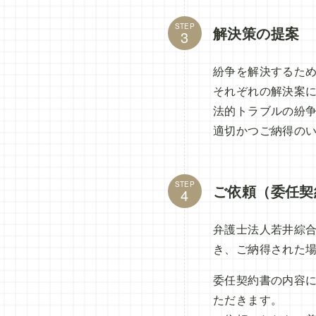
STEP
解決策の提案
紛争を解決するた
それぞれの解決案
法的トラブルの紛
適切かつご納得の
STEP
ご依頼（委任契
弁護士法人若井綜
き、ご納得された
委任契約書の内容
ただきます。