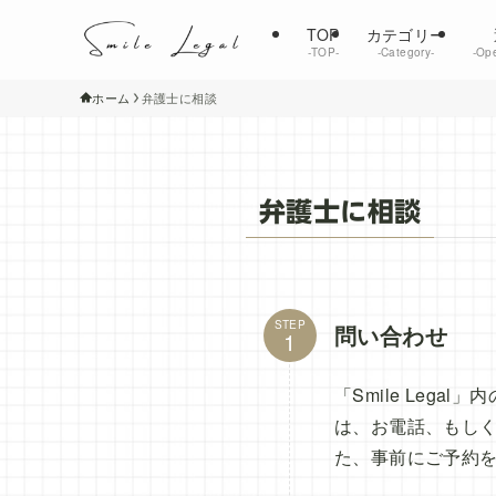
TOP
カテゴリー
‐TOP‐
‐Category‐
‐Ope
ホーム
弁護士に相談
弁護士に相談
STEP
問い合わせ
「Smile Le
は、お電話、もしく
た、事前にご予約