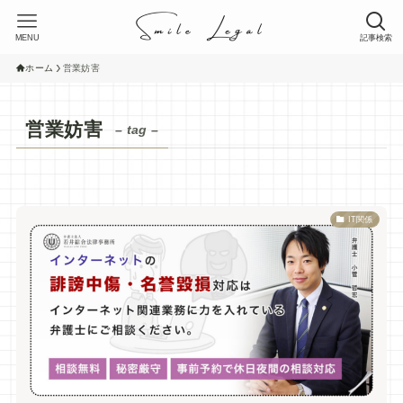
MENU
記事検索
ホーム
営業妨害
営業妨害
– tag –
IT関係