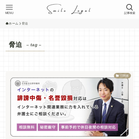
MENU
記事検索
ホーム
脅迫
脅迫
– tag –
IT関係