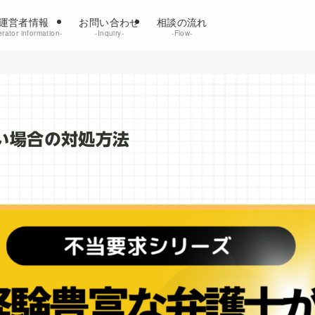
運営者情報
お問い合わせ
相談の流れ
rator information‐
‐Inquiry‐
‐Flow‐
い場合の対処方法