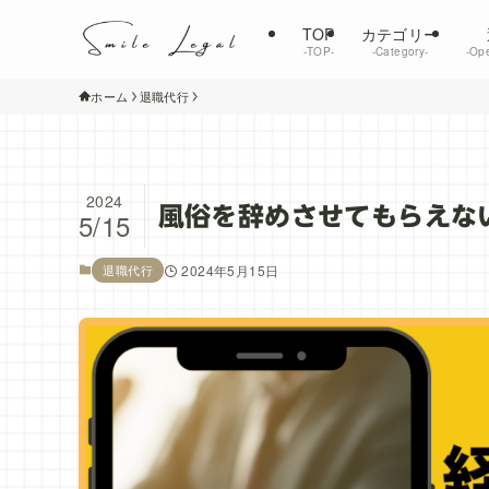
TOP
カテゴリー
‐TOP‐
‐Category‐
‐Ope
ホーム
退職代行
2024
風俗を辞めさせてもらえな
5/15
退職代行
2024年5月15日