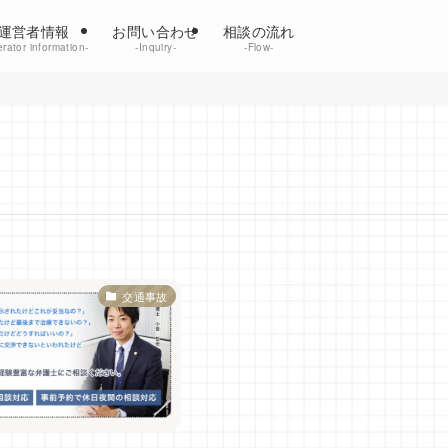
運営者情報
お問い合わせ
相談の流れ
rator information‐
‐Inquiry‐
‐Flow‐
交通事故