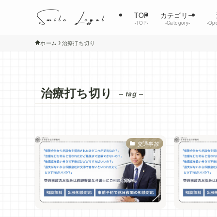
TOP
カテゴリー
‐TOP‐
‐Category‐
‐Ope
ホーム
治療打ち切り
治療打ち切り
– tag –
交通事故