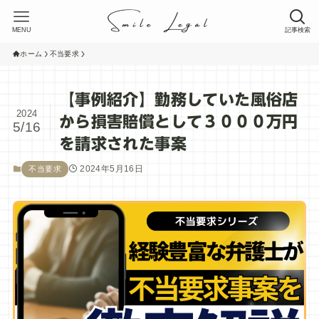
MENU
記事検索
ホーム
不当要求
【事例紹介】勤務していた風俗店
2024
から損害賠償として３０００万円
5/16
を請求された事案
2024年5月16日
不当要求