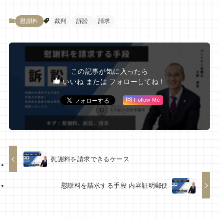
慰謝料
裁判
訴訟
請求
この記事が気に入ったら
いいね または フォローしてね！
Follow Me
慰謝料を請求できるケース
慰謝料を請求する手段-内容証明郵便