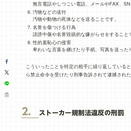
無言電話やしつこい電話、メールやFAX、S
汚物などの送付
汚物や動物の死体などを送ることです。
名誉を傷つける行為
誹謗中傷や名誉毀損的な嫌がらせをすること
性的羞恥心の侵害
卑わいな言葉を継げたり手紙、写真を送った
こういったことを特定の相手に繰り返している
ら禁止命令を受けたり刑事告訴されて逮捕され
2．
ストーカー規制法違反の刑罰