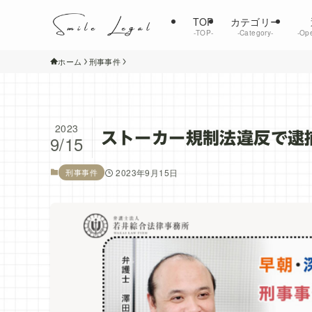
TOP
カテゴリー
‐TOP‐
‐Category‐
‐Ope
ホーム
刑事事件
2023
ストーカー規制法違反で逮
9/15
刑事事件
2023年9月15日