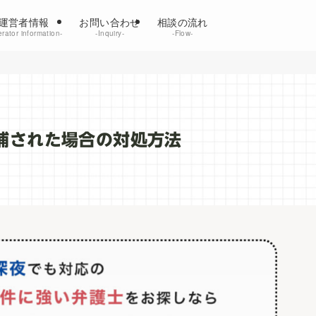
運営者情報
お問い合わせ
相談の流れ
rator information‐
‐Inquiry‐
‐Flow‐
捕された場合の対処方法